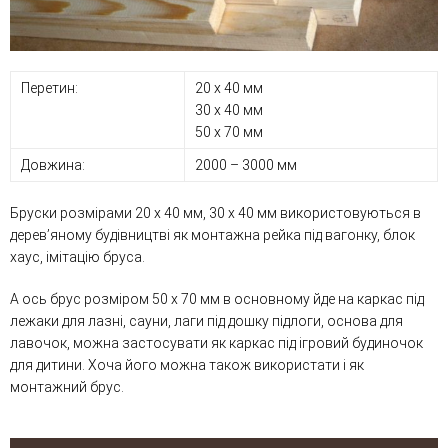
Перетин:
20 х 40 мм
30 х 40 мм
50 х 70 мм
Довжина:
2000 – 3000 мм
Бруски розмірами 20 х 40 мм, 30 х 40 мм використовуються в
дерев’яному будівництві як монтажна рейка під вагонку, блок
хаус, імітацію бруса.
А ось брус розміром 50 х 70 мм в основному йде на каркас під
лежаки для лазні, сауни, лаги під дошку підлоги, основа для
лавочок, можна застосувати як каркас під ігровий будиночок
для дитини. Хоча його можна також використати і як
монтажний брус.