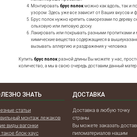
Монтировать
брус полок
можно как вдоль, так и п
узором. Здесь уже все зависит от Ваших вкусов и 
Брус полок нужно крепить саморезами по дереву сн
ольховую или липовую доску.
Лакировать или покрывать разными пропитками и м
химические вещества содержащиеся в вышеуказан
вызывать аллергию и раздражения у человека.
Купить
брус полок
разной длины Вы можете у нас, прост
количество, а мы в свою очередь доставим данный матер
ЛЕЗНО ЗНАТЬ
ДОСТАВКА
езные статьи
Доставка в любую точку
вильный монтаж лежаков
страны.
ие виды вагонки
Вы можете заказать достав
 такое блок-хаус
пиломатериалов нашим