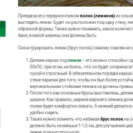
Прежде всего перед монтажом
полок (лежаков)
из ольхи
выглядеть лежак. Будет он расположен под одну стену, ли
образной формы. Также нужно понимать, какое количеств
бане, и какой ширины они должны быть.
Сконструировать лежак (брус полок) самому совсем не 
Делаем каркас под
лежак
– его можно спокойно с
50х70, при этом, не боясь, что он будет соприкаса
сухой и строганый. В обязательном порядке карка
стене парилки для того, чтобы он был более устой
вертикальными стойками лежака не должны превыш
После того как основные брусы выставлены, делае
ширине. Как правило, ширина верхнего лежака долж
полки будет комфортно лежать. А нижний делается
удобно сидеть.
Также нужно помнить что набивая
брус полок
на о
должно быть не меньше 1-1,5 см, для улучшения ци
лежак хорошо просыхал.