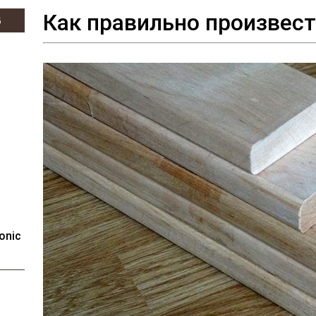
Как правильно произвес
В
onic