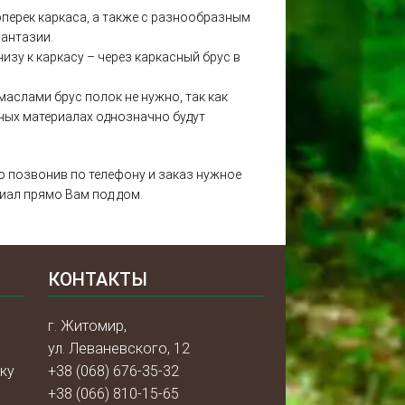
оперек каркаса, а также с разнообразным
фантазии.
изу к каркасу – через каркасный брус в
аслами брус полок не нужно, так как
ных материалах однозначно будут
о позвонив по телефону и заказ нужное
иал прямо Вам под дом.
КОНТАКТЫ
г. Житомир,
ул. Леваневского, 12
ку
+38 (068) 676-35-32
+38 (066) 810-15-65