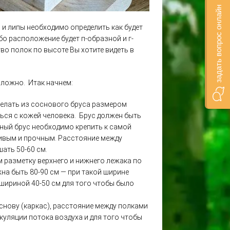
задать вопрос онлайн
 и липы необходимо определить как будет
бо расположение будет п-образной и г-
о полок по высоте Вы хотите видеть в
сложно. Итак начнем:
делать из соснового бруса размером
ться с кожей человека. Брус должен быть
сный брус необходимо крепить к самой
чивым и прочным. Расстояние между
ать 50-60 см.
м разметку верхнего и нижнего лежака по
на быть 80-90 см — при такой ширине
 шириной 40-50 см для того чтобы было
снову (каркас), расстояние между полками
ркуляции потока воздуха и для того чтобы