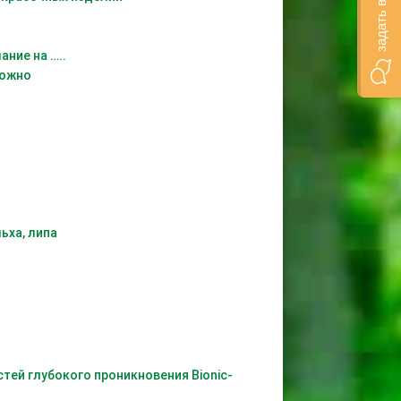
ние на …..
ложно
ьха, липа
тей глубокого проникновения Bionic-