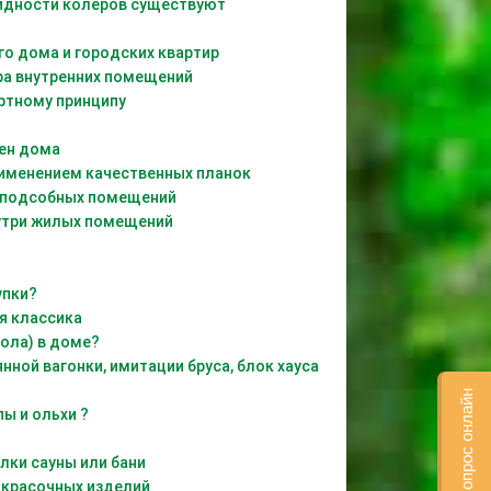
видности колеров существуют
го дома и городских квартир
ра внутренних помещений
ртному принципу
ен дома
рименением качественных планок
и подсобных помещений
нутри жилых помещений
упки?
я классика
пола) в доме?
ной вагонки, имитации бруса, блок хауса
задать вопрос онлайн
пы и ольхи ?
лки сауны или бани
окрасочных изделий