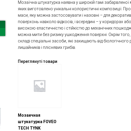
Мозаїчна штукатурка наявна у широкій гамі забарвленої 
яких виготовлено унікальні колористичні композиції. Про
маси, яку можна застосовувати і назовні – для декорати
поверхонь навколо відкосів, і всередині – у коридорах аб
високою еластичністю і стійкістю до механічних пошкодже
можна мити без ризику ушкодження поверхні. Окрім того,
складі спеціальні засоби, які захищають від біологічного
лишайників і пліснявих грибів.
Переглянуті товари
Мозаичная
штукатурка FOVEO
TECH TYNK