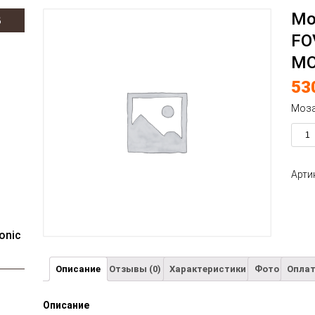
Мо
В
FO
MO
53
Моза
Арти
onic
Описание
Отзывы (0)
Характеристики
Фото
Оплат
Описание