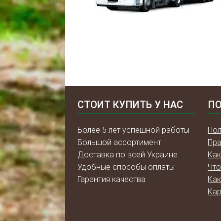
СТОИТ КУПИТЬ У НАС
ПО
Более 5 лет успешной работы
Пол
Большой ассортимент
Пра
Доставка по всей Украине
Как
Удобные способы оплаты
Что
Гарантия качества
Как
Кар