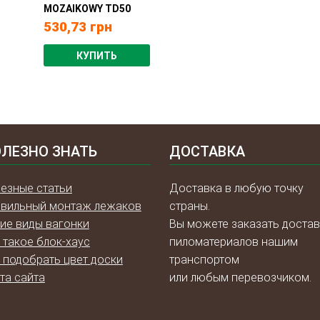
MOZAIKOWY TD50
530,73
грн
КУПИТЬ
ЛЕЗНО ЗНАТЬ
ДОСТАВКА
езные статьи
Доставка в любую точку
вильный монтаж лежаков
страны.
ие виды вагонки
Вы можете заказать достав
 такое блок-хаус
пиломатериалов нашим
 подобрать цвет доски
транспортом
та сайта
или любым перевозчиком.