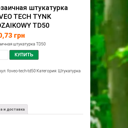
заичная штукатурка
VEO TECH TYNK
ZAIKOWY TD50
0,73
грн
ичная штукатурка TD50
КУПИТЬ
кул:
foveo-tech-td50
Категория:
Штукатурка
а и доставка