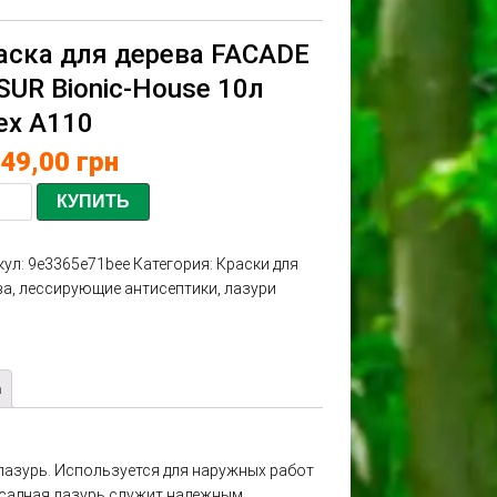
аска для дерева FACADE
SUR Bionic-House 10л
ех А110
249,00
грн
КУПИТЬ
кул:
9e3365e71bee
Категория:
Краски для
ва, лессирующие антисептики, лазури
а
лазурь. Используется для наружных работ
садная лазурь служит надежным