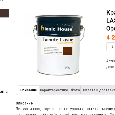
Кр
В
LA
Ор
4 
Арти
дере
Описание
Характеристики
Фото
Оплата и доставк
onic
Описание
Декоративная, содержащая натуральное льняное масло 
с инновационной комбинацией действующих веществ. Фа