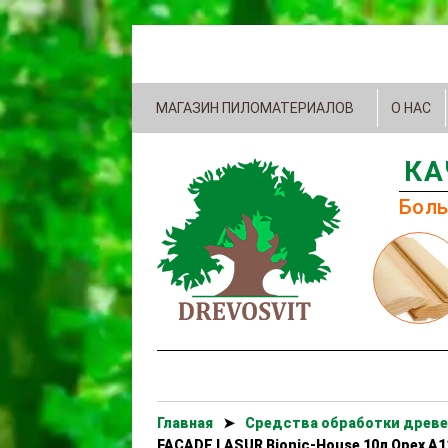
МАГАЗИН ПИЛОМАТЕРИАЛОВ
О НАС
КА
Боль
Главная
➤
Cредства обработки древе
FACADE LASUR Bionic-House 10л Орех А1