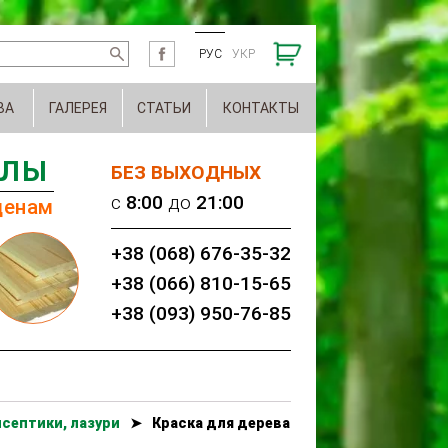
РУС
УКР
ВА
ГАЛЕРЕЯ
СТАТЬИ
КОНТАКТЫ
АЛЫ
БЕЗ ВЫХОДНЫХ
c
8:00
до
21:00
ценам
+38 (068) 676-35-32
+38 (066) 810-15-65
+38 (093) 950-76-85
септики, лазури
➤
Краска для дерева