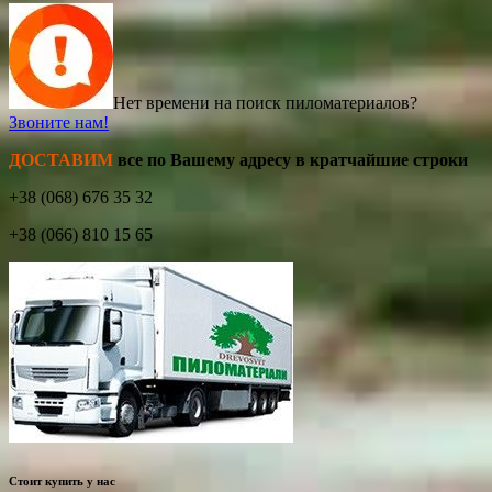
Нет времени на поиск пиломатериалов?
Звоните нам!
ДОСТАВИМ
все по Вашему адресу в кратчайшие строки
+38 (068) 676 35 32
+38 (066) 810 15 65
Стоит купить у нас