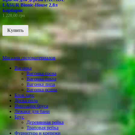
LASUR Bionic-House 2,8л
Барбарис
1 228,00
грн
Купить
Магазин пиломатериалов
Вагонка
Вагонка сосна
Вагонка ольха
Вагонка липа
Вагонка осина
Блок хаус
Доска пола
Имитация бруса
Лежаки для бани
Брус
Деревянная рейка
Траповая рейка
Фурнитура и крепежи