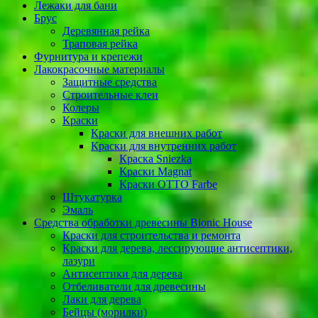
Лежаки для бани
Брус
Деревянная рейка
Траповая рейка
Фурнитура и крепежи
Лакокрасочные материалы
Защитные средства
Строительные клеи
Колеры
Краски
Краски для внешних работ
Краски для внутренних работ
Краска Sniezka
Краски Magnat
Краски OTTO Farbe
Штукатурка
Эмаль
Cредства обработки древесины Bionic House
Краски для строительства и ремонта
Краски для дерева, лессирующие антисептики,
лазури
Антисептики для дерева
Отбеливатели для древесины
Лаки для дерева
Бейцы (морилки)