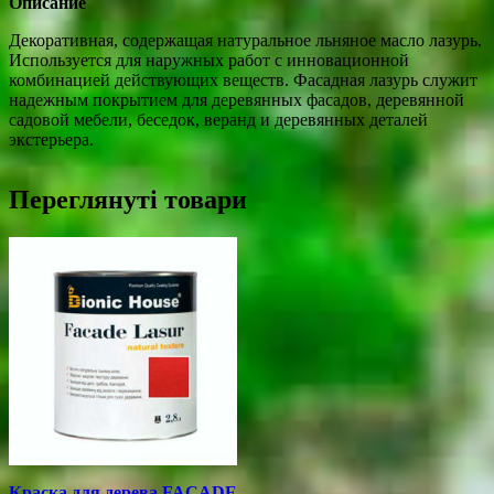
Описание
Декоративная, содержащая натуральное льняное масло лазурь.
Используется для наружных работ с инновационной
комбинацией действующих веществ. Фасадная лазурь служит
надежным покрытием для деревянных фасадов, деревянной
садовой мебели, беседок, веранд и деревянных деталей
экстерьера.
Переглянуті товари
Краска для дерева FACADE