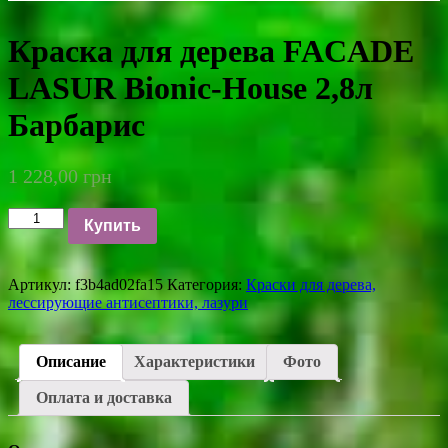
Краска для дерева FACADE
LASUR Bionic-House 2,8л
Барбарис
1 228,00
грн
Количество
Купить
Артикул:
f3b4ad02fa15
Категория:
Краски для дерева,
лессирующие антисептики, лазури
Описание
Характеристики
Фото
Оплата и доставка