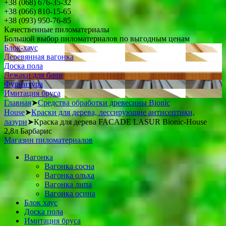
+38 (068) 676-35-32
+38 (066) 810-15-65
+38 (093) 950-76-85
Качественные пиломатериалы
Большой выбор пиломатериалов по выгодным ценам
Блок-хаус
Деревянная вагонка
Доска пола
Лежаки для бани
Фурнитура
Имитация бруса
Главная
➤
Cредства обработки древесины Bionic
House
➤
Краски для дерева, лессирующие антисептики,
лазури
➤
Краска для дерева FACADE LASUR Bionic-House
2,8л Барбарис
Магазин пиломатериалов
Вагонка
Вагонка сосна
Вагонка ольха
Вагонка липа
Вагонка осина
Блок хаус
Доска пола
Имитация бруса