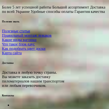
Более 5 лет успешной работы Большой ассортимент Доставка
по всей Украине Удобные способы оплаты Гарантия качества
Полезно знать
Полезные статьи
Правильный монтаж лежаков
Какие виды вагонки
Что такое блок-хаус
Как подобрать цвет доски
Карта сайта
Доставка
Доставка в любую точку страны.
Вы можете заказать доставку
пиломатериалов нашим транспортом
или любым перевозчиком.
Контакты