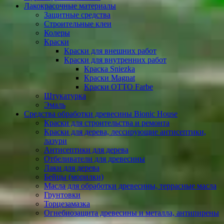
Лакокрасочные материалы
Защитные средства
Строительные клеи
Колеры
Краски
Краски для внешних работ
Краски для внутренних работ
Краска Sniezka
Краски Magnat
Краски OTTO Farbe
Штукатурка
Эмаль
Cредства обработки древесины Bionic House
Краски для строительства и ремонта
Краски для дерева, лессирующие антисептики,
лазури
Антисептики для дерева
Отбеливатели для древесины
Лаки для дерева
Бейцы (морилки)
Масла для обработки древесины, террасные масла
Грунтовки
Торцезамазка
Огнебиозащита древесины и металла, антипирены