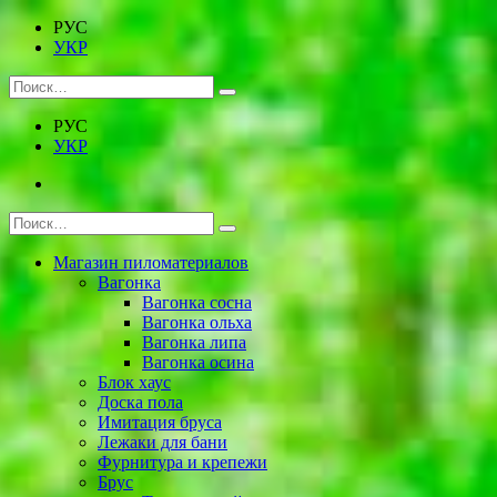
РУС
УКР
РУС
УКР
Магазин пиломатериалов
Вагонка
Вагонка сосна
Вагонка ольха
Вагонка липа
Вагонка осина
Блок хаус
Доска пола
Имитация бруса
Лежаки для бани
Фурнитура и крепежи
Брус