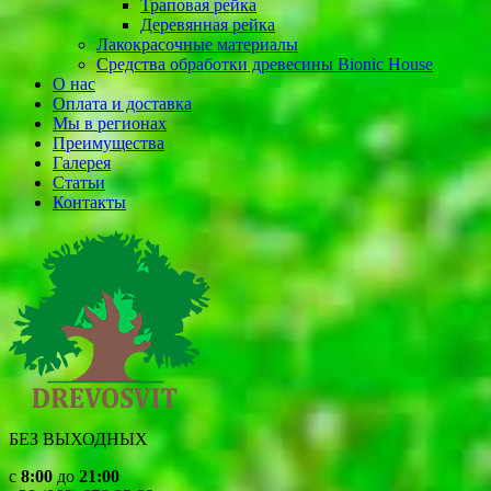
Траповая рейка
Деревянная рейка
Лакокрасочные материалы
Cредства обработки древесины Bionic House
О нас
Оплата и доставка
Мы в регионах
Преимущества
Галерея
Статьи
Контакты
БЕЗ ВЫХОДНЫХ
c
8:00
до
21:00