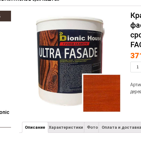
Кр
В
фа
ср
FA
37
Арти
дере
onic
Описание
Характеристики
Фото
Оплата и доставк