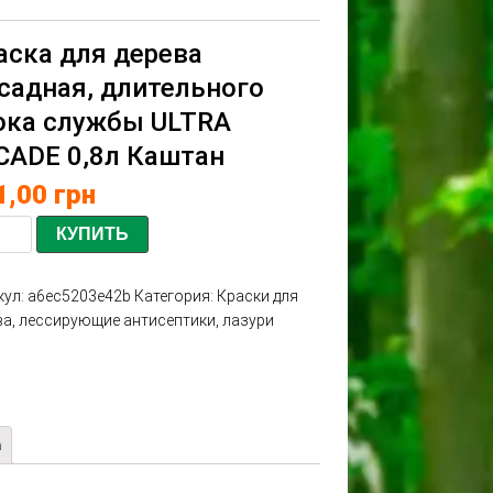
аска для дерева
садная, длительного
ока службы ULTRA
CADE 0,8л Каштан
1,00
грн
КУПИТЬ
кул:
a6ec5203e42b
Категория:
Краски для
ва, лессирующие антисептики, лазури
а