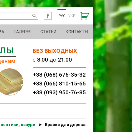
РУС
УКР
ВА
ГАЛЕРЕЯ
СТАТЬИ
КОНТАКТЫ
АЛЫ
БЕЗ ВЫХОДНЫХ
c
8:00
до
21:00
ценам
+38 (068) 676-35-32
+38 (066) 810-15-65
+38 (093) 950-76-85
септики, лазури
➤
Краска для дерева