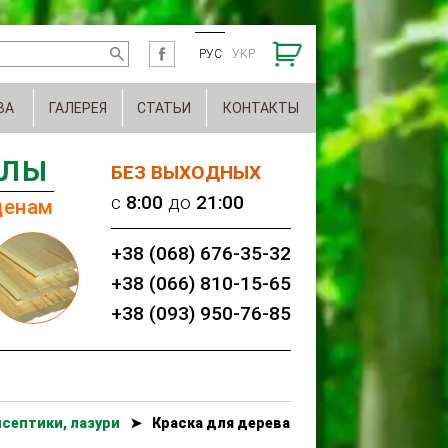
РУС
УКР
ВА
ГАЛЕРЕЯ
СТАТЬИ
КОНТАКТЫ
АЛЫ
БЕЗ ВЫХОДНЫХ
c
8:00
до
21:00
ценам
+38 (068) 676-35-32
+38 (066) 810-15-65
+38 (093) 950-76-85
септики, лазури
➤
Краска для дерева