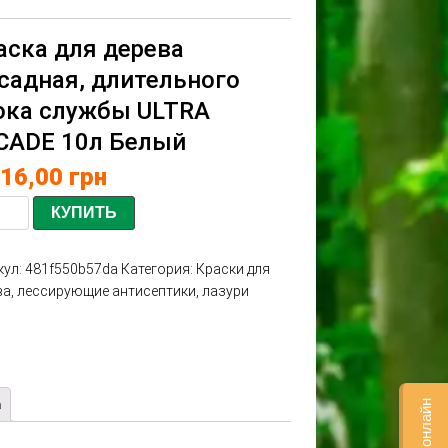
аска для дерева
садная, длительного
ока службы ULTRA
CADE 10л Белый
216,00
грн
КУПИТЬ
кул:
481f550b57da
Категория:
Краски для
ва, лессирующие антисептики, лазури
а