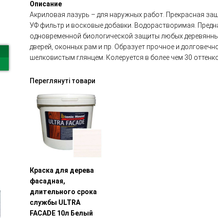
Описание
Акриловая лазурь – для наружных работ. Прекрасная за
УФ фильтр и восковые добавки. Водорастворимая. Предн
одновременной биологической защиты любых деревянных 
дверей, оконных рам и пр. Образует прочное и долговеч
шелковистым глянцем. Колеруется в более чем 30 оттенко
Переглянуті товари
Краска для дерева
фасадная,
длительного срока
службы ULTRA
FACADE 10л Белый