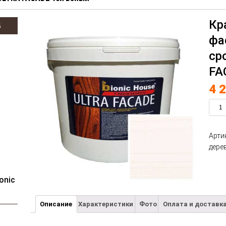
Кр
В
фа
ср
FA
4 
Арти
дере
onic
Описание
Характеристики
Фото
Оплата и доставк