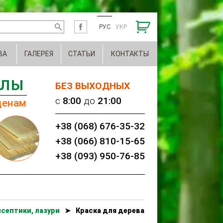
РУС
УКР
ВА
ГАЛЕРЕЯ
СТАТЬИ
КОНТАКТЫ
АЛЫ
БЕЗ ВЫХОДНЫХ
c
8:00
до
21:00
ценам
+38 (068) 676-35-32
+38 (066) 810-15-65
+38 (093) 950-76-85
септики, лазури
➤
Краска для дерева