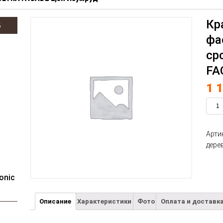
Кр
В
фа
ср
FA
1 
Арти
дере
onic
Описание
Характеристики
Фото
Оплата и доставк