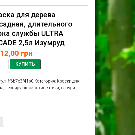
аска для дерева
садная, длительного
ока службы ULTRA
CADE 2,5л Изумруд
112,00
грн
КУПИТЬ
кул:
ff6b7e3f41b0
Категория:
Краски для
ва, лессирующие антисептики, лазури
а