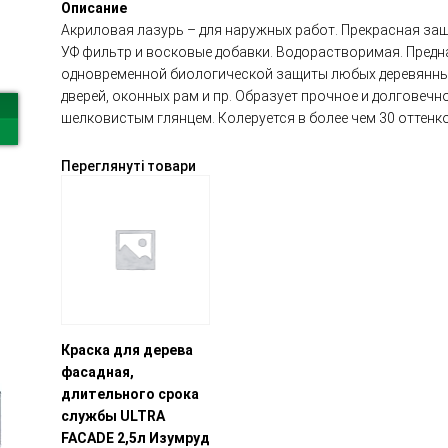
Описание
Акриловая лазурь – для наружных работ. Прекрасная за
УФ фильтр и восковые добавки. Водорастворимая. Предн
одновременной биологической защиты любых деревянных 
дверей, оконных рам и пр. Образует прочное и долговеч
шелковистым глянцем. Колеруется в более чем 30 оттенко
Переглянуті товари
Краска для дерева
фасадная,
длительного срока
службы ULTRA
FACADE 2,5л Изумруд