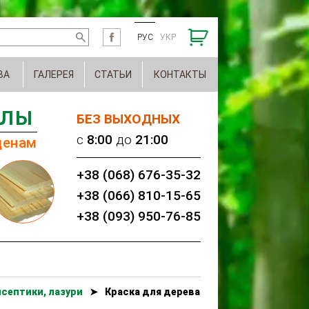
РУС
УКР
ВА
ГАЛЕРЕЯ
СТАТЬИ
КОНТАКТЫ
АЛЫ
БЕЗ ВЫХОДНЫХ
c
8:00
до
21:00
ценам
+38 (068) 676-35-32
+38 (066) 810-15-65
+38 (093) 950-76-85
септики, лазури
➤
Краска для дерева