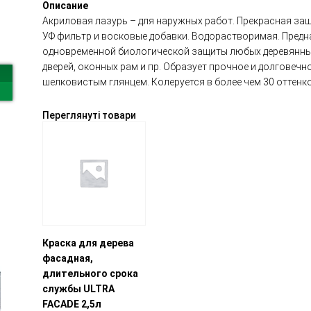
Описание
Акриловая лазурь – для наружных работ. Прекрасная за
УФ фильтр и восковые добавки. Водорастворимая. Предн
одновременной биологической защиты любых деревянных 
дверей, оконных рам и пр. Образует прочное и долговеч
шелковистым глянцем. Колеруется в более чем 30 оттенко
Переглянуті товари
Краска для дерева
фасадная,
длительного срока
службы ULTRA
FACADE 2,5л