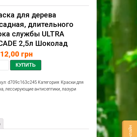
аска для дерева
садная, длительного
ока службы ULTRA
CADE 2,5л Шоколад
112,00
грн
КУПИТЬ
кул:
d709c163c245
Категория:
Краски для
ва, лессирующие антисептики, лазури
а