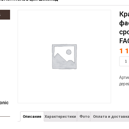
Кр
В
фа
ср
FA
1 
Арти
дере
onic
Описание
Характеристики
Фото
Оплата и доставк