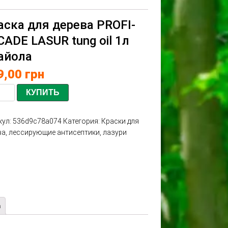
аска для дерева PROFI-
CADE LASUR tung oil 1л
айола
9,00
грн
КУПИТЬ
кул:
536d9c78a074
Категория:
Краски для
ва, лессирующие антисептики, лазури
а