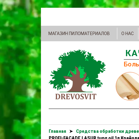
МАГАЗИН ПИЛОМАТЕРИАЛОВ
О НАС
КА
Боль
Главная
➤
Cредства обработки древе
PROFI-FACADE LASUR tung oil 1л Крайол