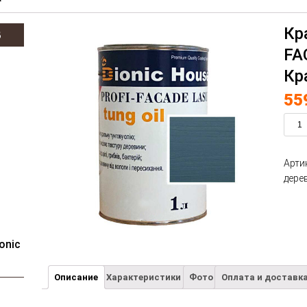
Кр
В
FA
Кр
55
Арти
дере
onic
Описание
Характеристики
Фото
Оплата и доставк