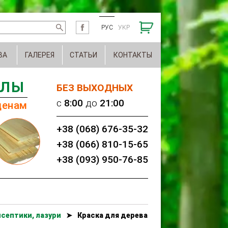
РУС
УКР
ВА
ГАЛЕРЕЯ
СТАТЬИ
КОНТАКТЫ
АЛЫ
БЕЗ ВЫХОДНЫХ
c
8:00
до
21:00
ценам
+38 (068) 676-35-32
+38 (066) 810-15-65
+38 (093) 950-76-85
септики, лазури
➤
Краска для дерева