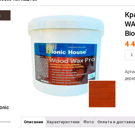
Кр
В
WA
Bi
4 
Арти
дере
onic
Описание
Характеристики
Фото
Оплата и доставк