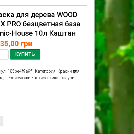
аска для дерева WOOD
X PRO безцветная база
onic-House 10л Каштан
435,00
грн
КУПИТЬ
кул:
185be4f9a9f1
Категория:
Краски для
ва, лессирующие антисептики, лазури
а