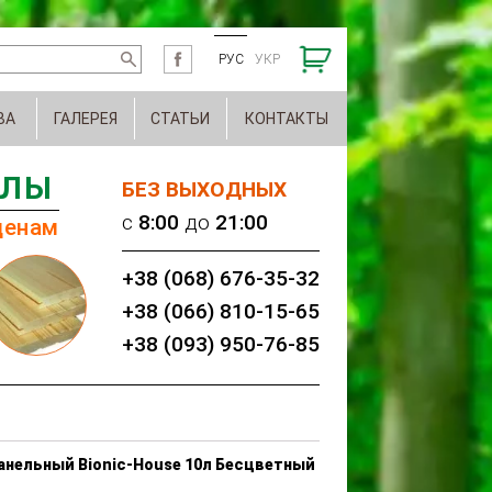
РУС
УКР
ВА
ГАЛЕРЕЯ
СТАТЬИ
КОНТАКТЫ
АЛЫ
БЕЗ ВЫХОДНЫХ
c
8:00
до
21:00
ценам
+38 (068) 676-35-32
+38 (066) 810-15-65
+38 (093) 950-76-85
анельный Bionic-House 10л Бесцветный