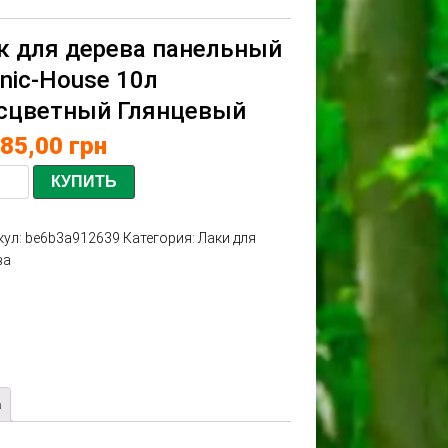
к для дерева панельный
onic-House 10л
сцветный Глянцевый
485,00
грн
КУПИТЬ
кул:
be6b3a912639
Категория:
Лаки для
ва
а