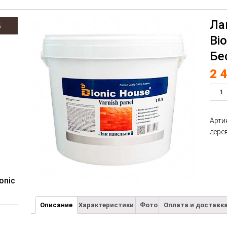
Ла
В
Bi
Бе
2 
Арти
дере
onic
Описание
Характеристики
Фото
Оплата и доставк