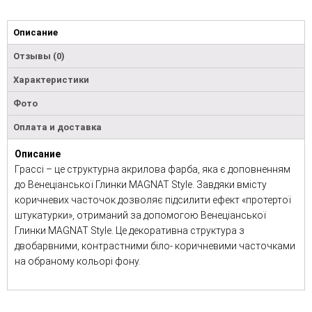
Описание
Отзывы (0)
Характеристики
Фото
Оплата и доставка
Описание
Грассі – це структурна акрилова фарба, яка є доповненням
до Венеціанської Глинки MAGNAT Style. Завдяки вмісту
коричневих часточок дозволяє підсилити ефект «протертої
штукатурки», отриманий за допомогою Венеціанської
Глинки MAGNAT Style. Це декоративна структура з
двобарвними, контрастними біло- коричневими часточками
на обраному кольорі фону.