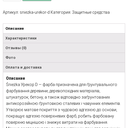
Артикул:
sniezka-urekor-d
Категория:
Защитные средства
Описание
Характеристики
Отзывы (0)
Фото
Оплата и доставка
Описание
Śnieżka Урекор D — фарба призначена для ґрунтувального
фарбування деревини, деревопохідних матеріалів,
штукатурок, бетону, а також відповідно заґрунтованих
антикорозійною ґрунтовкою сталевих і чавунних елементів.
Утворює матове покриття з чудовою адгезією до основи,
покращує адгезію поверхневих фарб, робить фарбовану
поверхню міцнішою і знижує витрати на фарбування.