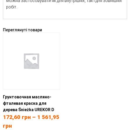
Можна застосовувати як для внутрішніх, так і для зовнішніх
робіт.
Переглянуті товари
Грунтовочная масляно-
фталевая краска для
дерева Śnieżka UREKOR D
172,60
грн
–
1 561,95
грн