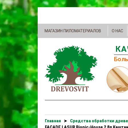
МАГАЗИН ПИЛОМАТЕРИАЛОВ
О НАС
КА
Боль
Главная
➤
Cредства обработки древе
FACADE LASUR Bionic-House 2,8л Кашта