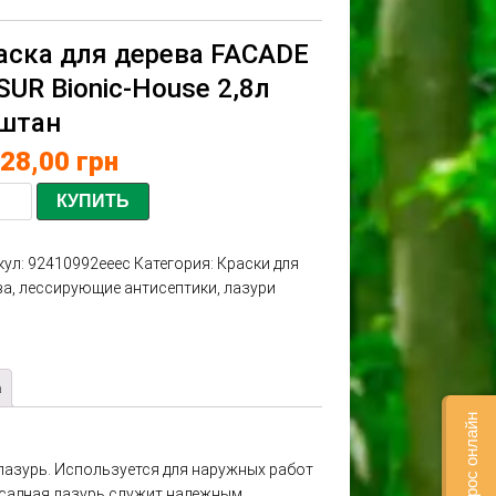
аска для дерева FACADE
SUR Bionic-House 2,8л
штан
228,00
грн
КУПИТЬ
кул:
92410992eeec
Категория:
Краски для
ва, лессирующие антисептики, лазури
а
лазурь. Используется для наружных работ
садная лазурь служит надежным