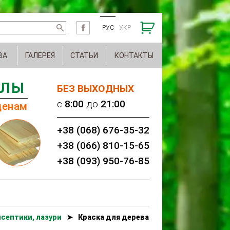
РУС
УКР
ВА
ГАЛЕРЕЯ
СТАТЬИ
КОНТАКТЫ
АЛЫ
БЕЗ ВЫХОДНЫХ
c
8:00
до
21:00
ценам
+38 (068) 676-35-32
+38 (066) 810-15-65
+38 (093) 950-76-85
септики, лазури
➤
Краска для дерева