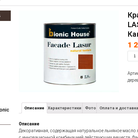
Кр
В
LA
Ка
1 
Арти
дере
Описание
Характеристики
Фото
Оплата и доставк
onic
Описание
Декоративная, содержащая натуральное льняное масло 
с инновационной комбинацией действующих веществ. Фа