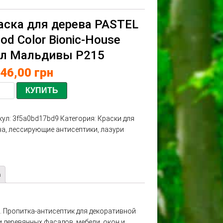
аска для дерева PASTEL
od Color Bionic-House
5л Мальдивы Р215
146,00
грн
КУПИТЬ
кул:
3f5a0bd17bd9
Категория:
Краски для
ва, лессирующие антисептики, лазури
а
. Пропитка-антисептик для декоративной
и деревянных фасадов, мебели, окон и