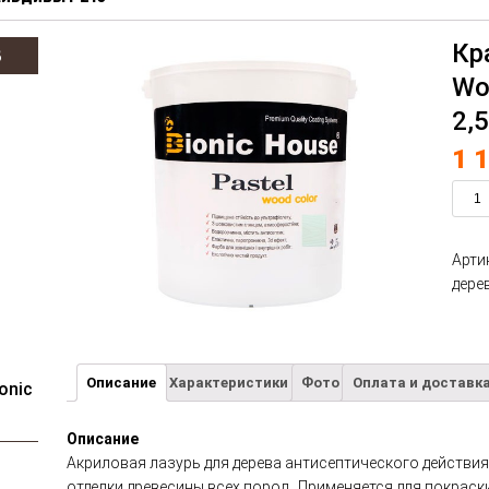
Кр
В
Wo
2,
1 
Арти
дере
Описание
Характеристики
Фото
Оплата и доставк
onic
Описание
Акриловая лазурь для дерева антисептического действия
отделки древесины всех пород. Применяется для покраск