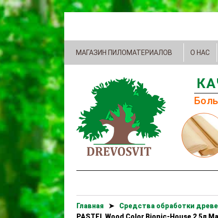
МАГАЗИН ПИЛОМАТЕРИАЛОВ
О НАС
КА
Боль
Главная
➤
Cредства обработки древе
PASTEL Wood Color Bionic-House 2,5л 