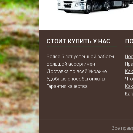
СТОИТ КУПИТЬ У НАС
ПО
Более 5 лет успешной работы
Пол
Большой ассортимент
Пра
Доставка по всей Украине
Как
Удобные способы оплаты
Что
Гарантия качества
Как
Кар
Всe прав