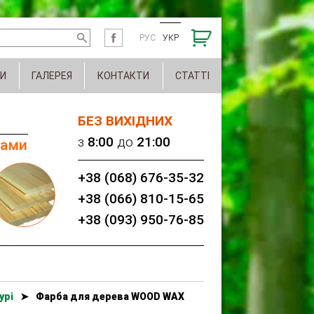
РУС
УКР
И
ГАЛЕРЕЯ
КОНТАКТИ
СТАТТІ
БЕЗ ВИХІДНИХ
з
8:00
до
21:00
нами
+38 (068) 676-35-32
+38 (066) 810-15-65
+38 (093) 950-76-85
урі
➤
Фарба для дерева WOOD WAX