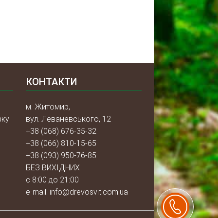
КОНТАКТИ
м. Житомир,
вку
вул. Леваневського, 12
+38 (068) 676-35-32
м
+38 (066) 810-15-65
+38 (093) 950-76-85
БЕЗ ВИХІДНИХ
с 8:00 до 21:00
e-mail:
info@drevosvit.com.ua