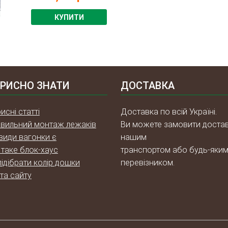
КУПИТИ
РИСНО ЗНАТИ
ДОСТАВКА
исні статті
Доставка по всій Україні.
вильний монтаж лежаків
Ви можете замовити доста
 види вагонки є
нашим
таке блок-хаус
транспортом або будь-яки
підібрати колір дошки
перевізником.
та сайту