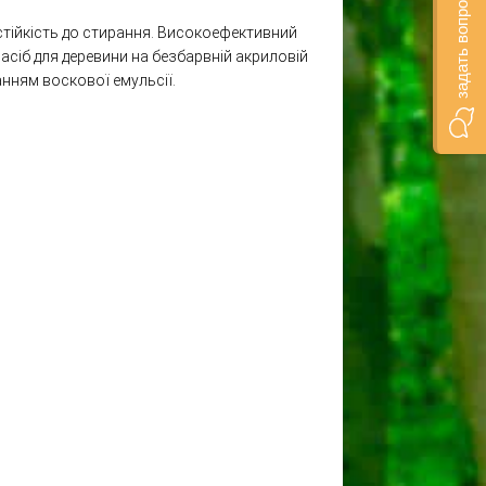
задать вопрос онлайн
стійкість до стирання. Високоефективний
асіб для деревини на безбарвній акриловій
нням воскової емульсії.