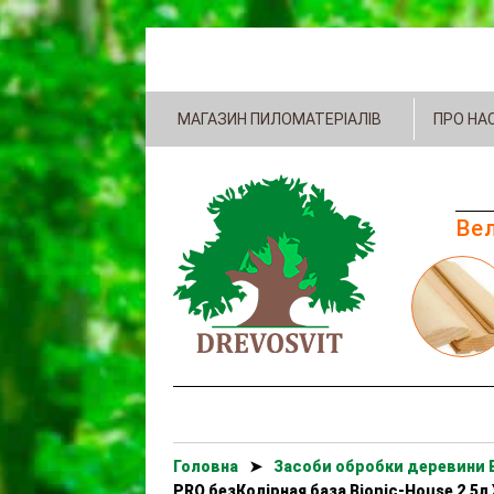
МАГАЗИН ПИЛОМАТЕРІАЛІВ
ПРО НА
Вел
Головна
➤
Засоби обробки деревини B
PRO безКолірная база Bionic-House 2,5л