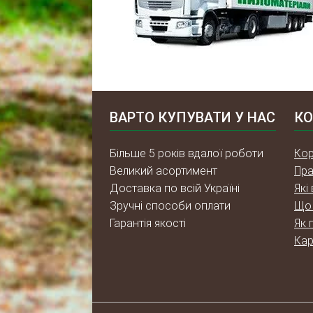
ВАРТО КУПУВАТИ У НАС
КО
Більше 5 років вдалої роботи
Кор
Великий асортимент
Пра
Доставка по всій Україні
Які
Зручні способи оплати
Що 
Гарантія якості
Як 
Кар