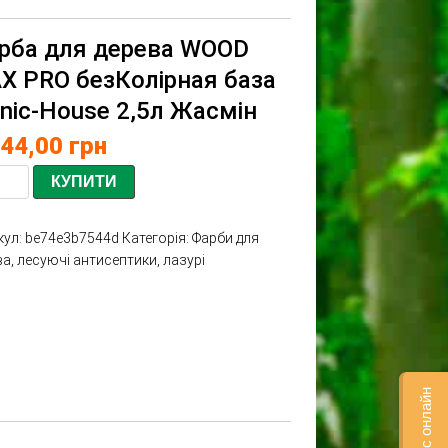
рба для дерева WOOD
X PRO безКолірная база
onic-House 2,5л Жасмін
144,00
грн
КУПИТИ
кул:
be74e3b7544d
Категорія:
Фарби для
а, лесуючі антисептики, лазурі