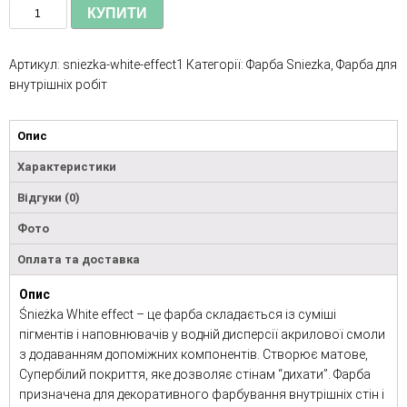
КУПИТИ
Артикул:
sniezka-white-effect1
Категорії:
Фарба Sniezka
,
Фарба для
внутрішніх робіт
Опис
Характеристики
Відгуки (0)
Фото
Оплата та доставка
Опис
Śnieżka White effect – це фарба складається із суміші
пігментів і наповнювачів у водній дисперсії акрилової смоли
з додаванням допоміжних компонентів. Створює матове,
Супербілий покриття, яке дозволяє стінам “дихати”. Фарба
призначена для декоративного фарбування внутрішніх стін і