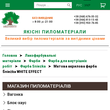
РУС
УКР
+38 (068) 676-35-32
БЕЗ ВИХІДНИХ
+38 (066) 810-15-65
з
8:00
до
21:00
+38 (093) 950-76-85
ЯКІСНІ ПИЛОМАТЕРІАЛИ
Великий вибір пиломатеріалів за вигідними цінами
Головна
➤
Лакофарбувальні
матеріали
➤
Фарби
➤
Фарба для внутрішніх
робіт
➤
Фарба Sniezka
➤
Матова акрилова фарба
Śnieżka WHITE EFFECT
МАГАЗИН ПИЛОМАТЕРІАЛІВ
Вагонка
Блок-хаус