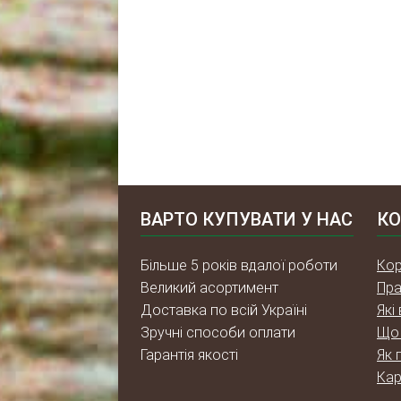
ВАРТО КУПУВАТИ У НАС
КО
Більше 5 років вдалої роботи
Кор
Великий асортимент
Пра
Доставка по всій Україні
Які
Зручні способи оплати
Що 
Гарантія якості
Як 
Кар