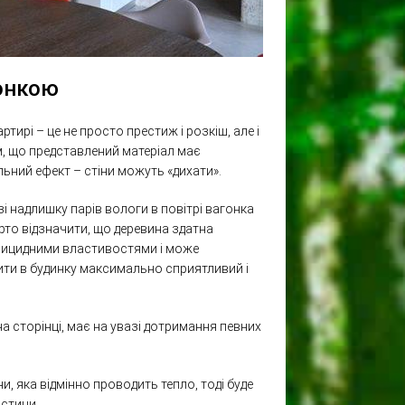
гонкою
тирі – це не просто престиж і розкіш, але і
, що представлений матеріал має
льний ефект – стіни можуть «дихати».
і надлишку парів вологи в повітрі вагонка
варто відзначити, що деревина здатна
ерицидними властивостями і може
ити в будинку максимально сприятливий і
 сторінці, має на увазі дотримання певних
и, яка відмінно проводить тепло, тоді буде
астини.