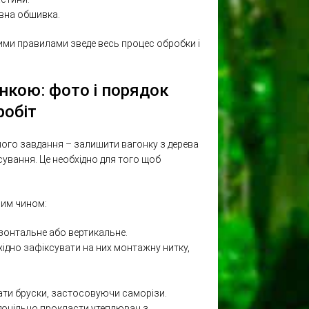
ивна обшивка.
ими правилами зведе весь процес обробки і
нкою: фото і порядок
робіт
ого завдання – залишити вагонку з дерева
осування. Це необхідно для того щоб
ним чином:
зонтальне або вертикальне.
хідно зафіксувати на них монтажну нитку,
вати бруски, застосовуючи саморізи.
 доцільно прокласти утеплювач з