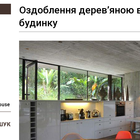
Оздоблення дерев’яною в
будинку
ouse
ШУК