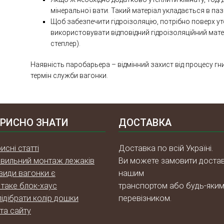
мінеральної вати. Такий матеріал укладається в паз
Щоб забезпечити гідроізоляцію, потрібно поверх у
використовувати відповідний гідроізоляційний мат
степлер).
Наявність паробарьера – відмінний захист від процесу г
термін служби вагонки.
РИСНО ЗНАТИ
ДОСТАВКА
исні статті
Доставка по всій Україні.
вильний монтаж лежаків
Ви можете замовити доста
 види вагонки є
нашим
таке блок-хаус
транспортом або будь-яки
підібрати колір дошки
перевізником.
та сайту