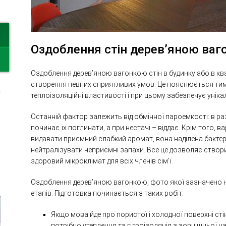
Оздоблення стін дерев’яною ва
Оздоблення дерев’яною вагонкою стін в будинку або в квар
а
створення певних сприятливих умов. Це пояснюється тим
теплоізоляційні властивості і при цьому забезпечує уніка
Останній фактор залежить від обмінної пароемкості: в раз
починає їх поглинати, а при нестачі – віддає. Крім того, 
видавати приємний слабкий аромат, вона наділена бакт
нейтралізувати неприємні запахи. Все це дозволяє створ
здоровий мікроклімат для всіх членів сім’ї.
Оздоблення дерев’яною вагонкою, фото якої зазначено на
етапів. Підготовка починається з таких робіт:
Якщо мова йде про пористої і холодної поверхні стін
потрібно утеплення та гідроізоляція з зовнішньої ч