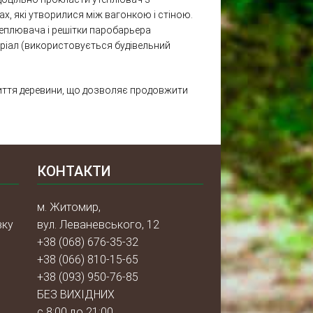
ах, які утворилися між вагонкою і стіною.
теплювача і решітки паробарьера
еріал (використовується будівельний
ниття деревини, що дозволяє продовжити
КОНТАКТИ
м. Житомир,
вку
вул. Леваневського, 12
+38 (068) 676-35-32
м
+38 (066) 810-15-65
+38 (093) 950-76-85
БЕЗ ВИХІДНИХ
с 8:00 до 21:00