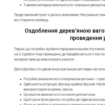
У деяких випадках виконується і зовнішня декорат
Представлений пункт є досить важливим. Нехтування так
всі старання нанівець.
Оздоблення дерев’яною ваго
проведення 
Перше, що потрібно зробити перед виконанням поставлен
на 2-3 доби в тому приміщенні, де передбачається її заст
матеріал звик до мікроклімату кімнати.
Далі обробка стін дерев’яною вагонкою виглядає наступ
Потрібно визначитися з напрямком вагонки – гори
Здійснюється процес фіксації крайніх брусків. Необ
використовуючи рівень і висок.
Ця решітка вважається основою для вагонки.
Щоб грати були рівною, потрібно до підвісів монту
Якщо ж необхідно додатково утеплити кімнату, тоді